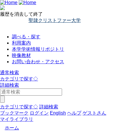
履歴を消去して終了
聖隷クリストファー大学
調べる・探す
利用案内
本学学術情報リポジトリ
映像教材
お問い合わせ・アクセス
通常検索
カテゴリで探す◇
詳細検索
カテゴリで探す◇
詳細検索
ブックマーク
ログイン
English
ヘルプ
ゲストさん
マイライブラリ
ホーム